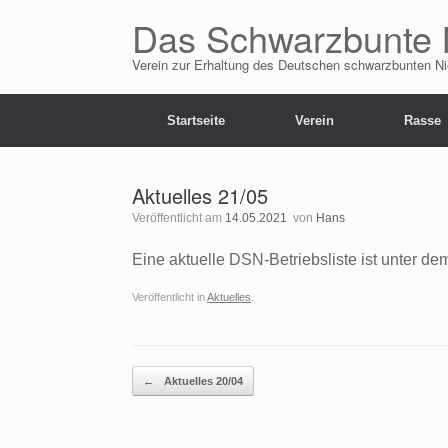
Zum
Das Schwarzbunte 
Inhalt
springen
Verein zur Erhaltung des Deutschen schwarzbunten N
Startseite
Verein
Rasse
Aktuelles 21/05
Veröffentlicht am
14.05.2021
von
Hans
Eine aktuelle DSN-Betriebsliste ist unter 
Veröffentlicht in
Aktuelles
.
Beitragsnavigation
←
Aktuelles 20/04